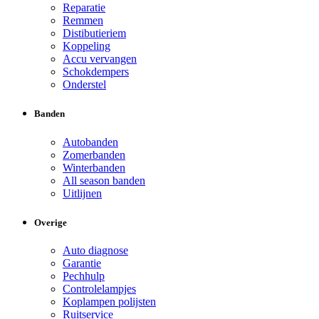
Reparatie
Remmen
Distibutieriem
Koppeling
Accu vervangen
Schokdempers
Onderstel
Banden
Autobanden
Zomerbanden
Winterbanden
All season banden
Uitlijnen
Overige
Auto diagnose
Garantie
Pechhulp
Controlelampjes
Koplampen polijsten
Ruitservice