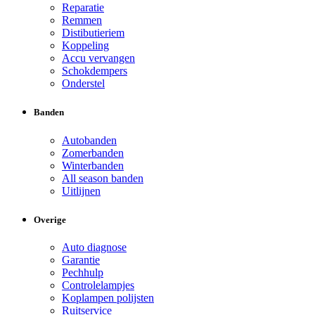
Reparatie
Remmen
Distibutieriem
Koppeling
Accu vervangen
Schokdempers
Onderstel
Banden
Autobanden
Zomerbanden
Winterbanden
All season banden
Uitlijnen
Overige
Auto diagnose
Garantie
Pechhulp
Controlelampjes
Koplampen polijsten
Ruitservice