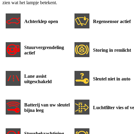
zien wat het lampje betekent.
Achterklep open
Regensensor actief
Stuurvergrendeling
Storing in remlicht
actief
Lane assist
Sleutel niet in auto
uitgeschakeld
Batterij van uw sleutel
Luchtfilter vies of v
bijna leeg
Stuurbekrachtiging