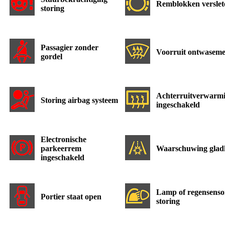
Remblokken verslet
storing
Passagier zonder
Voorruit ontwasem
gordel
Achterruitverwarm
Storing airbag systeem
ingeschakeld
Electronische
parkeerrem
Waarschuwing glad
ingeschakeld
Lamp of regensenso
Portier staat open
storing