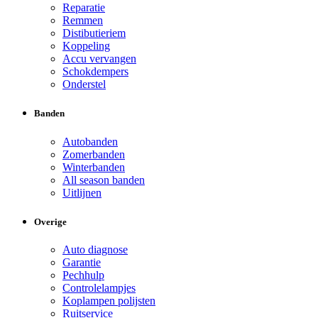
Reparatie
Remmen
Distibutieriem
Koppeling
Accu vervangen
Schokdempers
Onderstel
Banden
Autobanden
Zomerbanden
Winterbanden
All season banden
Uitlijnen
Overige
Auto diagnose
Garantie
Pechhulp
Controlelampjes
Koplampen polijsten
Ruitservice