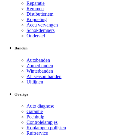
Reparatie
Remmen
Distibutieriem
Koppeling
Accu vervangen
Schokdempers
Onderstel
Banden
Autobanden
Zomerbanden
Winterbanden
All season banden
Uitlijnen
Overige
Auto diagnose
Garantie
Pechhulp
Controlelampjes
Koplampen polijsten
Ruitservice