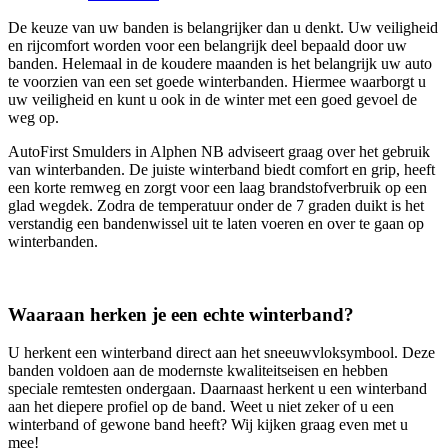
De keuze van uw banden is belangrijker dan u denkt. Uw veiligheid
en rijcomfort worden voor een belangrijk deel bepaald door uw
banden. Helemaal in de koudere maanden is het belangrijk uw auto
te voorzien van een set goede winterbanden. Hiermee waarborgt u
uw veiligheid en kunt u ook in de winter met een goed gevoel de
weg op.
AutoFirst Smulders in Alphen NB adviseert graag over het gebruik
van winterbanden. De juiste winterband biedt comfort en grip, heeft
een korte remweg en zorgt voor een laag brandstofverbruik op een
glad wegdek. Zodra de temperatuur onder de 7 graden duikt is het
verstandig een bandenwissel uit te laten voeren en over te gaan op
winterbanden.
Waaraan herken je een echte winterband?
U herkent een winterband direct aan het sneeuwvloksymbool. Deze
banden voldoen aan de modernste kwaliteitseisen en hebben
speciale remtesten ondergaan. Daarnaast herkent u een winterband
aan het diepere profiel op de band. Weet u niet zeker of u een
winterband of gewone band heeft? Wij kijken graag even met u
mee!