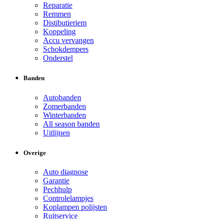
Reparatie
Remmen
Distibutieriem
Koppeling
Accu vervangen
Schokdempers
Onderstel
Banden
Autobanden
Zomerbanden
Winterbanden
All season banden
Uitlijnen
Overige
Auto diagnose
Garantie
Pechhulp
Controlelampjes
Koplampen polijsten
Ruitservice